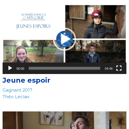
Video
Player
00:00
04:46
Jeune espoir
Gagnant 2017
Théo Leclair
Video
Player