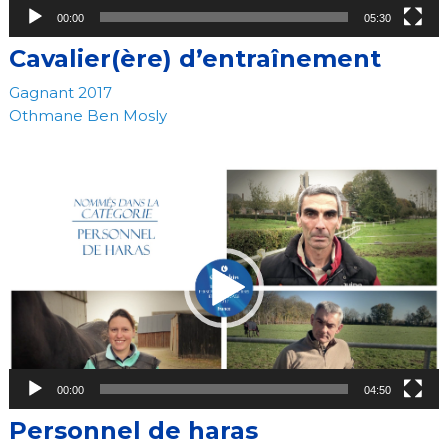
00:00
05:30
Cavalier(ère) d’entraînement
Gagnant 2017
Othmane Ben Mosly
Video
Player
00:00
04:50
Personnel de haras