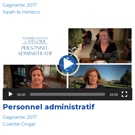
Gagnante 2017
Sarah le Helleco
Video
Player
00:00
04:56
Personnel administratif
Gagnante 2017
Colette Cingal