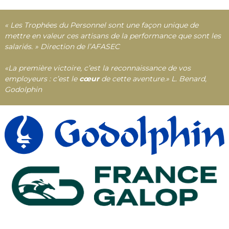
«
Les Trophées du Personnel sont une façon unique de
mettre en valeur ces artisans de la performance que sont les
salariés.
»
Direction de l’AFASEC
«La première victoire, c’est la reconnaissance de vos
employeurs : c’est le
cœur
de cette aventure.» L. Benard,
Godolphin