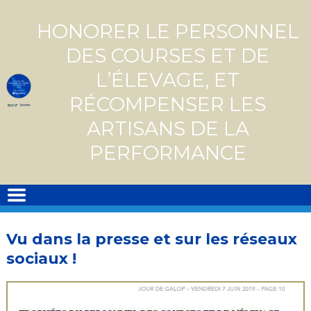
Skip
to
HONORER LE PERSONNEL
content
DES COURSES ET DE
L’ÉLEVAGE, ET
RÉCOMPENSER LES
ARTISANS DE LA
PERFORMANCE
Vu dans la presse et sur les réseaux
sociaux !