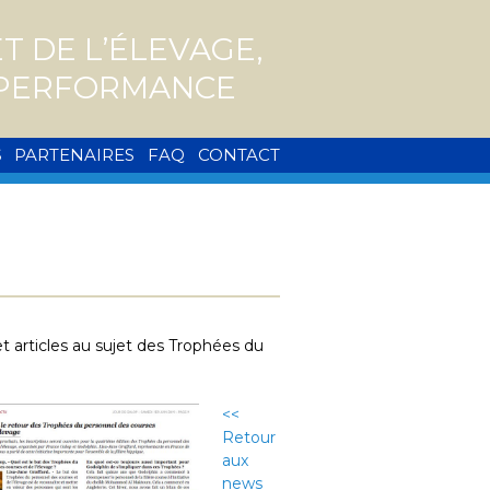
 DE L’ÉLEVAGE,
A PERFORMANCE
S
PARTENAIRES
FAQ
CONTACT
t articles au sujet des Trophées du
<<
Retour
aux
news