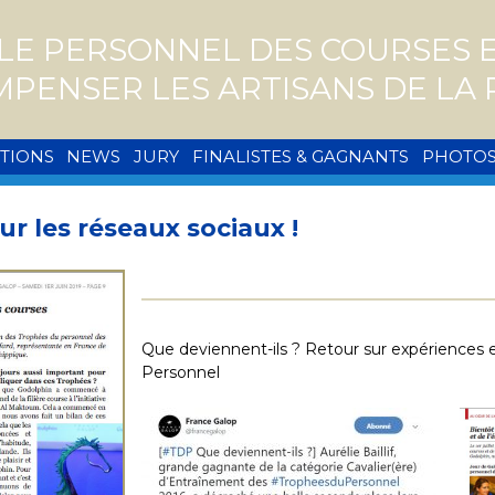
E PERSONNEL DES COURSES ET
MPENSER LES ARTISANS DE L
PTIONS
NEWS
JURY
FINALISTES & GAGNANTS
PHOTO
ur les réseaux sociaux !
Que deviennent-ils ? Retour sur expériences e
Personnel