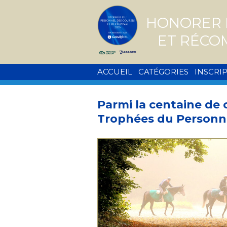
Skip
to
HONORER L
content
ET RÉCO
ACCUEIL
CATÉGORIES
INSCRI
Parmi la centaine de 
Trophées du Personne