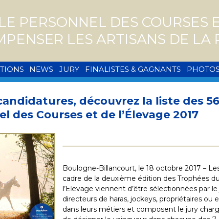
E PERSONNEL DES COURSES ET
MPENSER LES ARTISANS DE L
PTIONS
NEWS
JURY
FINALISTES & GAGNANTS
PHOTO
candidatures, découvrez la liste des 5
l des Courses et de l’Élevage 2017
Boulogne-Billancourt, le 18 octobre 2017 – Le
cadre de la deuxième édition des Trophées d
l’Elevage viennent d’être sélectionnées par le
directeurs de haras, jockeys, propriétaires ou
dans leurs métiers et composent le jury char