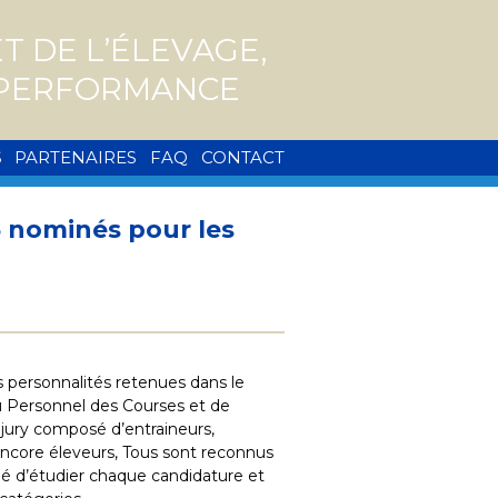
 DE L’ÉLEVAGE,
A PERFORMANCE
S
PARTENAIRES
FAQ
CONTACT
6 nominés pour les
s personnalités retenues dans le
u Personnel des Courses et de
 jury composé d’entraineurs,
 encore éleveurs, Tous sont reconnus
gé d’étudier chaque candidature et