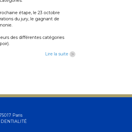
catégories.
Prochaine étape, le 23 octobre
bérations du jury, le gagnant de
monie.
ueurs des différentes catégories
oir).
>
Lire la suite
5017 Paris
IDENTIALITÉ