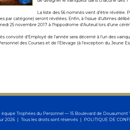
de désigner le vainqueur dans chacune des 7 
La liste des 56 nominés vient d’être révélée. 
istes par catégorie) seront révélées. Enfin, à l’issue d’ultimes déli
medi 25 novembre 2017 à l’hippodrome d’Auteuil lors d’une céré
 très convoité d’Employé de l’année sera décerné à l’un des vainq
rsonnel des Courses et de l’Elevage (à l’exception du Jeune Esp
équipe Trophées du Personnel — 15 Boulevard de Douaumont 7
eur 2026 | Tous les droits sont réservés |
POLITIQUE DE CONF