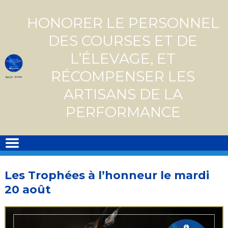
Skip
to
HONORER LE PERSONNEL
content
DES COURSES ET DE
L’ÉLEVAGE, ET
RÉCOMPENSER LES
ARTISANS DE LA
PERFORMANCE
Les Trophées à l’honneur le mardi
20 août