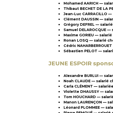
Mohamed AARICH — salar
Thibaut BECHET DE LA P
Jean-Luc CARRACILLO — 
Clément DAUSSIN — salari
Grégory DEFREL — salari
Samuel DELAROCQUE — sa
Maxime GORIEU — salarié
Ronan LOSQ — salarié c
Cédric NAHARBERROUET — 
Sébastien PELOT — salar
JEUNE ESPOIR sponso
Alexandre BURLUI — salar
Noah CLAUDE — salarié ch
Carla CLÉMENT — salarié
Violette DHAUSSY — sala
Tom HOUCHARD — salarié
Manon LAURENÇON — sala
Léonard PLOMMEE — sala
Pierre REMOUÉ — salarié