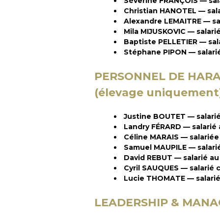
Séverine FRANÇOIS — sal
Christian HANOTEL — sal
Alexandre LEMAITRE — sa
Mila MIJUSKOVIC — salar
Baptiste PELLETIER — sal
Stéphane PIPON — salari
PERSONNEL DE HARAS s
(élevage uniquement
Justine BOUTET — salari
Landry FÉRARD — salarié
Céline MARAIS — salariée
Samuel MAUPILE — salar
David REBUT — salarié au 
Cyril SAUQUES — salarié 
Lucie THOMATE — salariée
LEADERSHIP & MANAG