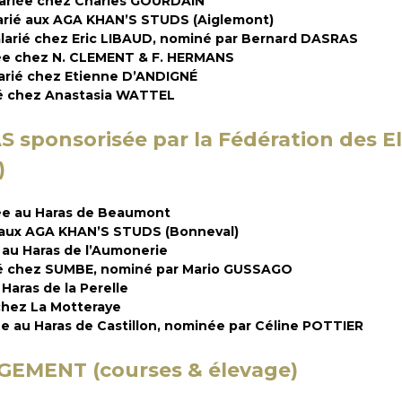
ariée chez Charles GOURDAIN
arié aux AGA KHAN’S STUDS (Aiglemont)
larié chez Eric LIBAUD, nominé par Bernard DASRAS
iée chez N. CLEMENT & F. HERMANS
arié chez Etienne D’ANDIGNÉ
é chez Anastasia WATTEL
ponsorisée par la Fédération des El
)
ée au Haras de Beaumont
 aux AGA KHAN’S STUDS (Bonneval)
 au Haras de l’Aumonerie
ié chez SUMBE, nominé par Mario GUSSAGO
Haras de la Perelle
chez La Motteraye
 au Haras de Castillon, nominée par Céline POTTIER
EMENT (courses & élevage)