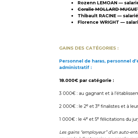
Rozenn LEMOAN — salariée
Coralie MOLLARD MUGUET
Thibault RACINE — salari
Florence WRIGHT — salar
GAINS DES CATÉGORIES :
Personnel de haras, personnel d
administratif :
18.000€ par catégorie :
3 000€ : au gagnant et à l’établis
e
e
2 000€ : le 2
et 3
finalistes et à l
e
e
1 000€ : le 4
et 5
félicitations du j
Les gains “employeur” d’un auto-entr