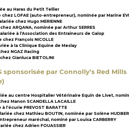
e au Haras du Petit Tellier
e chez LOFAE (auto-entrepreneur), nominée par Marine E
alariée chez Hugo MERIENNE
 chez ARQANA, nominée par Arthur SERRES
ariée à l’Association des Entraîneurs de Galop
e chez François NICOLLE
ée à la Clinique Equine de Meslay
 chez NGAZ Racing
 chez Gianluca BIETOLINI
 sponsorisée par
Connolly’s
Red
Mills
e)
ée au centre Hospitalier Vétérinaire Equin de Livet, nom
é chez Manon SCANDELLA LACAILLE
e à l’écurie PREVOST BARATTE
lariée chez Mathieu BOUTIN, nominée par Solène HUDBE
ntrepreneur maréchal, nominé par Louisa CARBERRY
ariée chez Adrien FOUASSIER