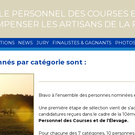
E PERSONNEL DES COURSES ET
MPENSER LES ARTISANS DE L
PTIONS
NEWS
JURY
FINALISTES & GAGNANTS
PHOTO
nnés par catégorie sont :
Bravo à l’ensemble des personnes nominées 
Une première étape de sélection vient de s’a
candidatures reçues dans le cadre de la 10èm
Personnel des Courses et de l’Élevage.
Pour chacune des 7 catégories, 10 personne