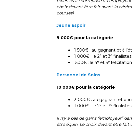
reversés à l’entreprise ou employeur
choix devant être fait avant la céré
courses]
Jeune Espoir
9 000€ pour la catégorie
1 500€ : au gagnant et à l
e
e
1 000€ : le 2
et 3
finaliste
e
e
500€ : le 4
et 5
félicitatio
Personnel de Soins
10 000€ pour la catégorie
3 000€ : au gagnant et pour
e
e
1 000€ : le 2
et 3
finaliste
Il n’y a pas de gains “employeur” da
être équin. Le choix devant être fait d