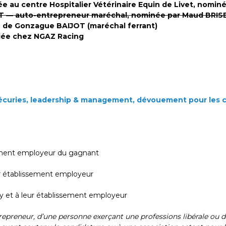
 au centre Hospitalier Vétérinaire Equin de Livet, nomi
 — auto-entrepreneur maréchal, nominée par Maud BRIS
é de Gonzague BAIJOT (maréchal ferrant)
iée chez NGAZ Racing
’écuries, leadership & management, dévouement pour les 
sement employeur du gagnant
eur établissement employeur
ury et à leur établissement employeur
epreneur, d’une personne exerçant une professions libérale ou d