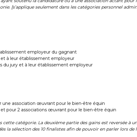
 ayant soutenu la candidature ou à une association actant pour le
monie. [s’applique seulement dans les catégories personnel admin
’établissement employeur du gagnant
s et à leur établissement employeur
ns du jury et à leur établissement employeur
 une association œuvrant pour le bien-être équin
s et pour 2 associations œuvrant pour le bien-être équin
ns cette catégorie. La deuxième partie des gains est reversée à u
ès la sélection des 10 finalistes afin de pouvoir en parler lors de l