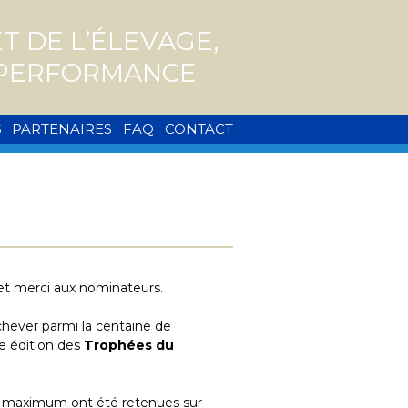
 DE L’ÉLEVAGE,
A PERFORMANCE
S
PARTENAIRES
FAQ
CONTACT
et merci aux nominateurs.
chever parmi la centaine de
e édition des
Trophées du
s maximum ont été retenues sur