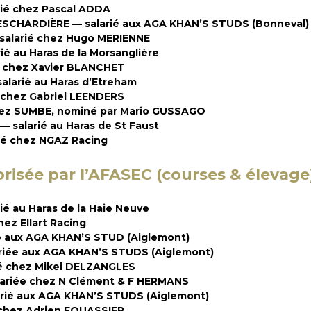
ié chez Pascal ADDA
ESCHARDIÈRE — salarié aux AGA KHAN’S STUDS (Bonneval)
salarié chez Hugo MERIENNE
é au Haras de la Morsanglière
é chez Xavier BLANCHET
larié au Haras d’Etreham
 chez Gabriel LEENDERS
hez SUMBE, nominé par Mario GUSSAGO
salarié au Haras de St Faust
ié chez NGAZ Racing
risée par l’AFASEC
(courses & élevage
ié au Haras de la Haie Neuve
ez Ellart Racing
e aux AGA KHAN’S STUD (Aiglemont)
riée aux AGA KHAN’S STUDS (Aiglemont)
 chez Mikel DELZANGLES
riée chez N Clément & F HERMANS
rié aux AGA KHAN’S STUDS (Aiglemont)
 chez Adrien FOUASSIER