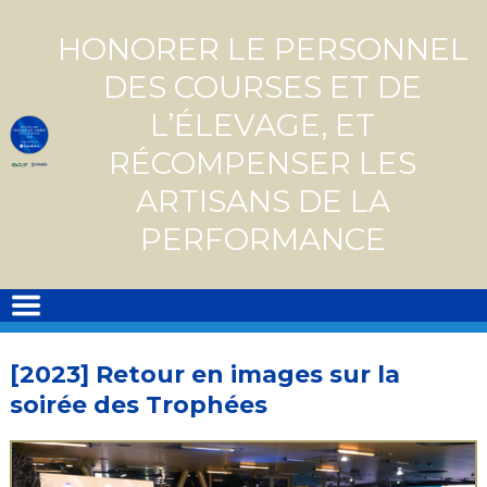
Skip
to
HONORER LE PERSONNEL
content
DES COURSES ET DE
L’ÉLEVAGE, ET
RÉCOMPENSER LES
ARTISANS DE LA
PERFORMANCE
[2023] Retour en images sur la
soirée des Trophées