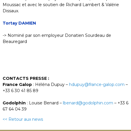
Moussac et avec le soutien de Richard Lambert & Valérie
Dissaux.
Tortay DAMIEN
-> Nominé par son employeur Donatien Sourdeau de
Beauregard
CONTACTS PRESSE :
France Galop
: Héléna Dupuy –
hdupuy@france-galop.com
–
+33 6 30 41 85 89
Godolphin
: Louise Benard –
lbenard@godolphin.com
– +33 6
67 64 04 39
<< Retour aux news