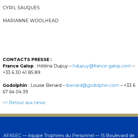
CYRIL SAUQUES
MARIANNE WOOLHEAD
CONTACTS PRESSE :
France Galop
: Héléna Dupuy –
hdupuy@france-galop.com
–
+33 6 30 41 85 89
Godolphin
: Louise Benard –
lbenard@godolphin.com
– +33 6
67 64 04 39
<< Retour aux news
AFASEC — équipe Trophées du Personnel — 15 Boulevard de