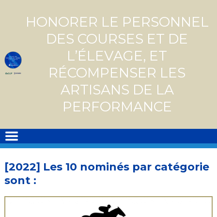
Skip
to
HONORER LE PERSONNEL
content
DES COURSES ET DE
L’ÉLEVAGE, ET
RÉCOMPENSER LES
ARTISANS DE LA
PERFORMANCE
[2022] Les 10 nominés par catégorie
sont :