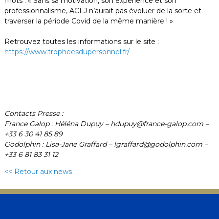
mots : « Sans sa motivation, son expérience et son
professionnalisme, ACLJ n’aurait pas évoluer de la sorte et
traverser la période Covid de la même manière ! »
Retrouvez toutes les informations sur le site :
https://www.tropheesdupersonnel.fr/
Contacts Presse :
France Galop : Héléna Dupuy – hdupuy@france-galop.com –
+33 6 30 41 85 89
Godolphin : Lisa-Jane Graffard – lgraffard@godolphin.com –
+33 6 81 83 31 12
<< Retour aux news