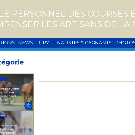
E PERSONNEL DES COURSES ET
MPENSER LES ARTISANS DE L
PTIONS
NEWS
JURY
FINALISTES & GAGNANTS
PHOTO
tégorie