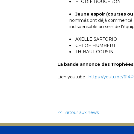
ELODIE ROUGERON
Jeune espoir (courses ou
nommés ont déjà commencé à g
indispensable au sein de l’équi
AXELLE SARTORIO
CHLOE HUMBERT
THIBAUT COUSIN
La bande annonce des Trophées d
Lien youtube :
https://youtu.be/61
<< Retour aux news